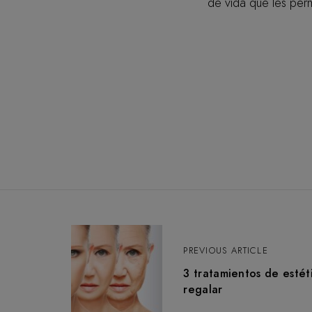
de vida que les permi
N
PREVIOUS ARTICLE
3 tratamientos de estéti
a
regalar