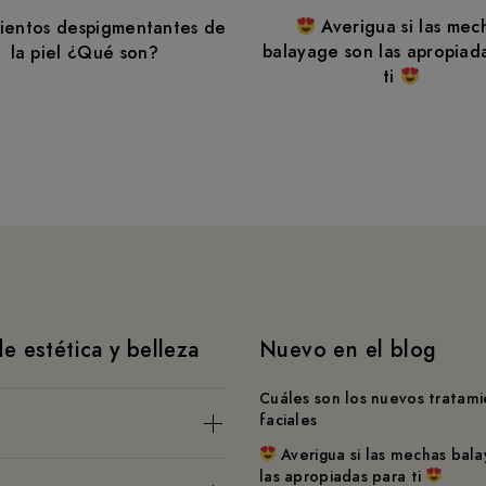
Averigua si las mec
ientos despigmentantes de
balayage son las apropiad
la piel ¿Qué son?
ti
e estética y belleza
Nuevo en el blog
Cuáles son los nuevos tratam
faciales
Averigua si las mechas bal
en un oasis de paz en el
las apropiadas para ti