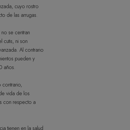
nzada, cuyo rostro
to de las arrugas.
s no se centran
 cutis, ni son
anzada. Al contrario
mientos pueden y
0 años.
 contrario,
de vida de los
s con respecto a
ia tienen en la salud