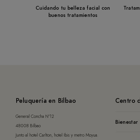
d
Cuidando tu belleza facial con
Tratam
buenos tratamientos
e
e
n
t
r
Peluquería en Bilbao
Centro d
a
General Concha Nº12
d
Bienestar
48008 Bilbao
Junto al hotel Carlton, hotel Ibis y metro Moyua.
Sumérgete 
a