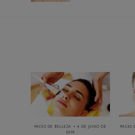
v
e
g
a
c
i
ó
n
PACKS DE BELLEZA
4 DE JUNIO DE
PACKS 
2019