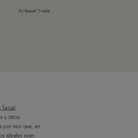
By Raquel Trueba
 facial
,
 y otros
Es por eso que, en
ios ideales sean